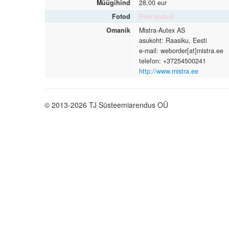
Müügihind
28,00 eur
Fotod
Pole seatud
Omanik
Mistra-Autex AS
asukoht: Raasiku, Eesti
e-mail: weborder[at]mistra.ee
telefon: +37254500241
http://www.mistra.ee
© 2013-2026 TJ Süsteemiarendus OÜ