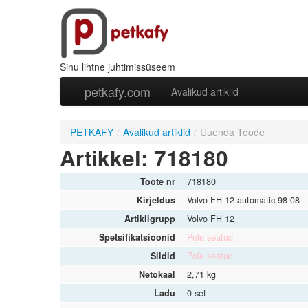
Sinu lihtne juhtimissüseem
petkafy.com
Avalikud artiklid
PETKAFY
/
Avalikud artiklid
/
Uuenda Toode
Artikkel: 718180
Toote nr
718180
Kirjeldus
Volvo FH 12 automatic 98-08
Artikligrupp
Volvo FH 12
Spetsifikatsioonid
Pole seatud
Sildid
Pole seatud
Netokaal
2,71 kg
Ladu
0 set