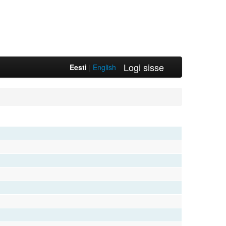
Logi sisse
Eesti
|
English