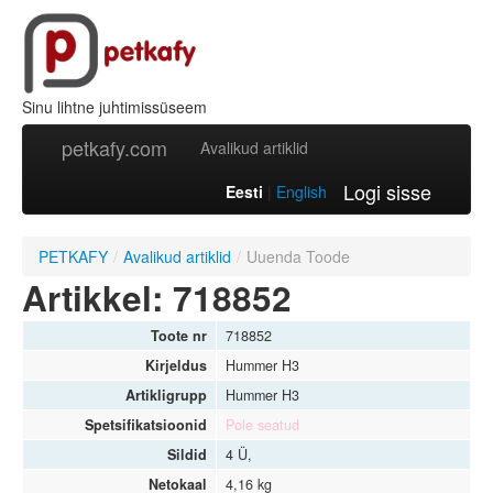
Sinu lihtne juhtimissüseem
petkafy.com
Avalikud artiklid
Logi sisse
Eesti
|
English
PETKAFY
/
Avalikud artiklid
/
Uuenda Toode
Artikkel: 718852
Toote nr
718852
Kirjeldus
Hummer H3
Artikligrupp
Hummer H3
Spetsifikatsioonid
Pole seatud
Sildid
4 Ü,
Netokaal
4,16 kg