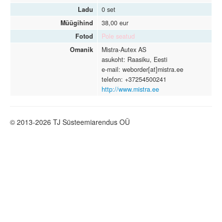
Ladu
0 set
Müügihind
38,00 eur
Fotod
Pole seatud
Omanik
Mistra-Autex AS
asukoht: Raasiku, Eesti
e-mail: weborder[at]mistra.ee
telefon: +37254500241
http://www.mistra.ee
© 2013-2026 TJ Süsteemiarendus OÜ