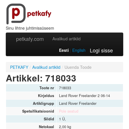
Sinu lihtne juhtimissüseem
petkafy.com
Avalikud artiklid
Logi sisse
Eesti
|
English
PETKAFY
/
Avalikud artiklid
/
Uuenda Toode
Artikkel: 718033
Toote nr
718033
Kirjeldus
Land Rover Freelander 2 06-14
Artikligrupp
Land Rover Freelander
Spetsifikatsioonid
Pole seatud
Sildid
1 Ü,
Netokaal
2,00 kg