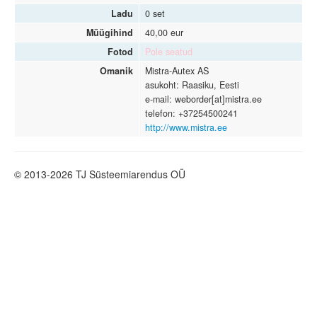
Ladu
0 set
Müügihind
40,00 eur
Fotod
Pole seatud
Omanik
Mistra-Autex AS
asukoht: Raasiku, Eesti
e-mail: weborder[at]mistra.ee
telefon: +37254500241
http://www.mistra.ee
© 2013-2026 TJ Süsteemiarendus OÜ